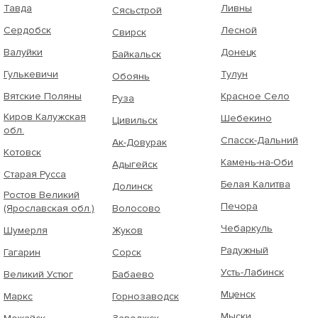
Тавда
Ливны
Сясьстрой
Сердобск
Лесной
Свирск
Валуйки
Донецк
Байкальск
Гулькевичи
Тулун
Обоянь
Вятские Поляны
Красное Село
Руза
Киров Калужская
Шебекино
Цивильск
обл.
Спасск-Дальний
Ак-Довурак
Котовск
Камень-на-Оби
Адыгейск
Старая Русса
Белая Калитва
Долинск
Ростов Великий
Печора
(Ярославская обл.)
Волосово
Чебаркуль
Шумерля
Жуков
Радужный
Гагарин
Сорск
Усть-Лабинск
Великий Устюг
Бабаево
Мценск
Маркс
Горнозаводск
Мыски