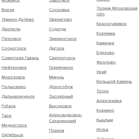
Можайск
Заволжск
Троицк Московская
Борзя
Сосновка
обл
Ликино-Дулёво
Звенигово
Красноуфимск
Дюртюли
Судогда
Коряжма
Петровск
Змеиногорск
Каменка
Сосногорск
Дигора
Елизово
Советская Гавань
Светлогорск
Фролово
Нефтекумск
Гремячинск
Урай
Морозовск
Микунь
Большой Камень
Полысаево
Дорогобуж
Тосно
Дальнереченск
Заозёрный
Алексеевка
Губаха
Высоковск
Коркино
Александровск-
Тара
Кыштым
Сахалинский
Медногорск
Истра
Порхов
Октябрьск