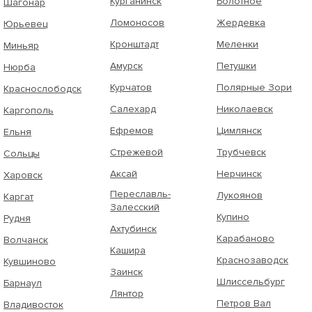
Курганинск
Болотное
Шагонар
Ломоносов
Жердевка
Юрьевец
Кронштадт
Меленки
Миньяр
Амурск
Петушки
Нюрба
Курчатов
Полярные Зори
Краснослободск
Салехард
Николаевск
Каргополь
Ефремов
Цимлянск
Ельня
Стрежевой
Трубчевск
Сольцы
Аксай
Нерчинск
Харовск
Переславль-
Лукоянов
Каргат
Залесский
Купино
Рудня
Ахтубинск
Карабаново
Волчанск
Кашира
Краснозаводск
Кувшиново
Заинск
Шлиссельбург
Барнаул
Лянтор
Петров Вал
Владивосток