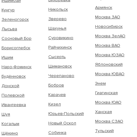
Ишимбай
Армянск
Никольск
Кунгур
Москва ЗАО
Зверево
Зеленогорск
Новосибирск
Шахунья
Лысьва
Москва ЗелАО
Суровикино
Сосновый Бор
Москва ВАО
Райчихинск
Борисоглебск
Москва ЮЗАО
Сысерть
Ишим
Яблоновский
Шимановск
Наро-Фоминск
Москва ЮВАО
Черепаново
Будённовск
Энем
Бобров
Донской
Гиагинская
Карачев
Полевской
Москва ЮАО
Кизел
Ивантеевка
Ханская
Юрьев-Польский
Шуя
Москва СЗАО
Новый Оскол
Когалым
Тульский
Собинка
Щёкино