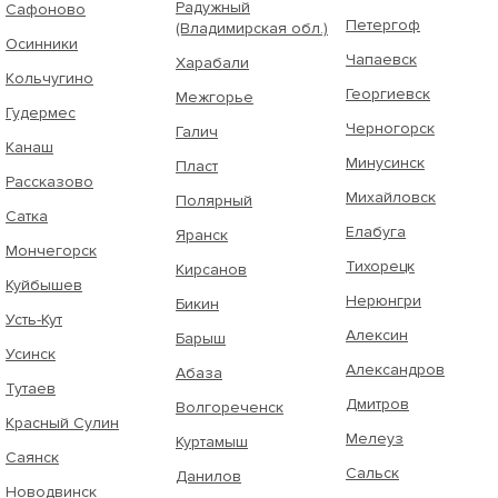
Радужный
Сафоново
Петергоф
(Владимирская обл.)
Осинники
Чапаевск
Харабали
Кольчугино
Георгиевск
Межгорье
Гудермес
Черногорск
Галич
Канаш
Минусинск
Пласт
Рассказово
Михайловск
Полярный
Сатка
Елабуга
Яранск
Мончегорск
Тихорецк
Кирсанов
Куйбышев
Нерюнгри
Бикин
Усть-Кут
Алексин
Барыш
Усинск
Александров
Абаза
Тутаев
Дмитров
Волгореченск
Красный Сулин
Мелеуз
Куртамыш
Саянск
Сальск
Данилов
Новодвинск