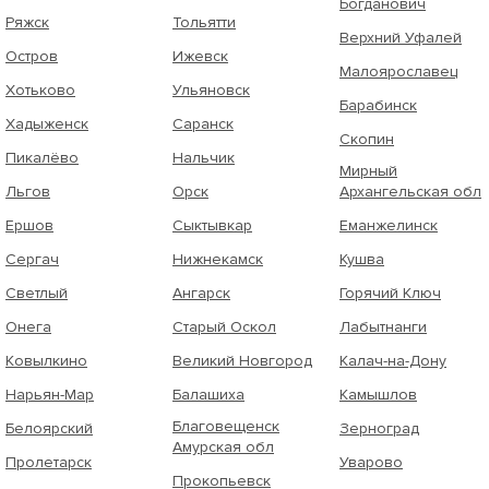
Богданович
Ряжск
Тольятти
Верхний Уфалей
Остров
Ижевск
Малоярославец
Хотьково
Ульяновск
Барабинск
Хадыженск
Саранск
Скопин
Пикалёво
Нальчик
Мирный
Льгов
Орск
Архангельская обл
Ершов
Сыктывкар
Еманжелинск
Сергач
Нижнекамск
Кушва
Светлый
Ангарск
Горячий Ключ
Онега
Старый Оскол
Лабытнанги
Ковылкино
Великий Новгород
Калач-на-Дону
Нарьян-Мар
Балашиха
Камышлов
Благовещенск
Белоярский
Зерноград
Амурская обл
Пролетарск
Уварово
Прокопьевск