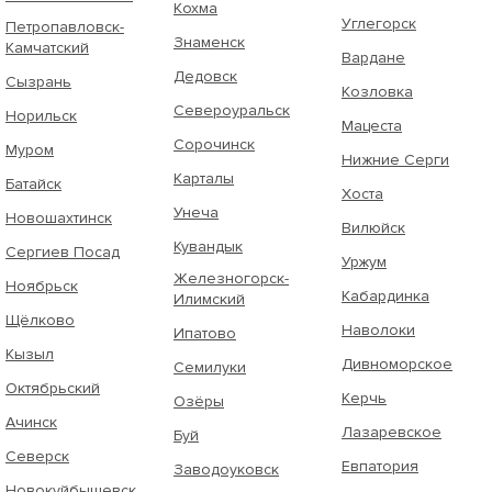
Кохма
Углегорск
Петропавловск-
Знаменск
Камчатский
Вардане
Дедовск
Сызрань
Козловка
Североуральск
Норильск
Мацеста
Сорочинск
Муром
Нижние Серги
Карталы
Батайск
Хоста
Унеча
Новошахтинск
Вилюйск
Кувандык
Сергиев Посад
Уржум
Железногорск-
Ноябрьск
Кабардинка
Илимский
Щёлково
Наволоки
Ипатово
Кызыл
Дивноморское
Семилуки
Октябрьский
Керчь
Озёры
Ачинск
Лазаревское
Буй
Северск
Евпатория
Заводоуковск
Новокуйбышевск