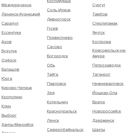
Костомукша
Междуреченск
Сургут
Соль-Илецк
Ленинск-Кузнецкий
Тамбов
Дивногорск
Сарапул
Стерлитамак
Гусев
Ессентуки
Якутск
Похвистнево
Азов
Кострома
Сасово
Комсомольск-на-
Бузулук
Богородск
Амуре
Озёрск
Обь
Петрозаводск
Балашов
Тайга
Таганрог
Юрга
Павловск
Нижневартовск
Кирово-Чепецк
Зея
Йошкар-Ола
Кропоткин
Котельнич
Братск
Клин
Красноуральск
Новороссийск
Выборг
Ленск
Дзержинск
Ханты-Мансийск
Северобайкальск
Шахты