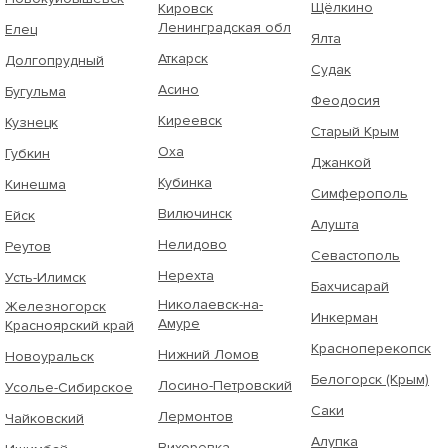
Щёлкино
Кировск
Ленинградская обл
Елец
Ялта
Аткарск
Долгопрудный
Судак
Асино
Бугульма
Феодосия
Киреевск
Кузнецк
Старый Крым
Оха
Губкин
Джанкой
Кубинка
Кинешма
Симферополь
Вилючинск
Ейск
Алушта
Нелидово
Реутов
Севастополь
Нерехта
Усть-Илимск
Бахчисарай
Николаевск-на-
Железногорск
Инкерман
Амуре
Красноярский край
Красноперекопск
Нижний Ломов
Новоуральск
Белогорск (Крым)
Лосино-Петровский
Усолье-Сибирское
Саки
Лермонтов
Чайковский
Алупка
Вихоревка