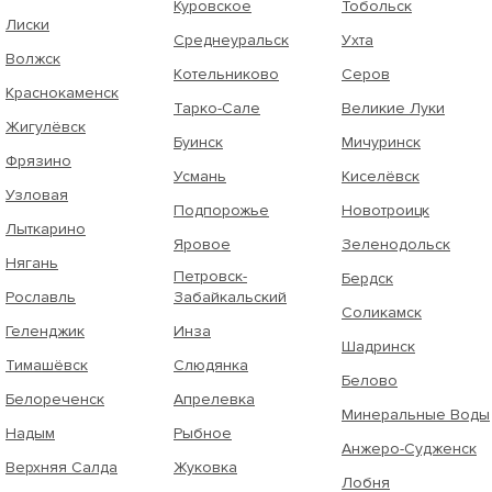
Куровское
Тобольск
Лиски
Среднеуральск
Ухта
Волжск
Котельниково
Серов
Краснокаменск
Тарко-Сале
Великие Луки
Жигулёвск
Буинск
Мичуринск
Фрязино
Усмань
Киселёвск
Узловая
Подпорожье
Новотроицк
Лыткарино
Яровое
Зеленодольск
Нягань
Петровск-
Бердск
Рославль
Забайкальский
Соликамск
Геленджик
Инза
Шадринск
Тимашёвск
Слюдянка
Белово
Белореченск
Апрелевка
Минеральные Воды
Надым
Рыбное
Анжеро-Судженск
Верхняя Салда
Жуковка
Лобня