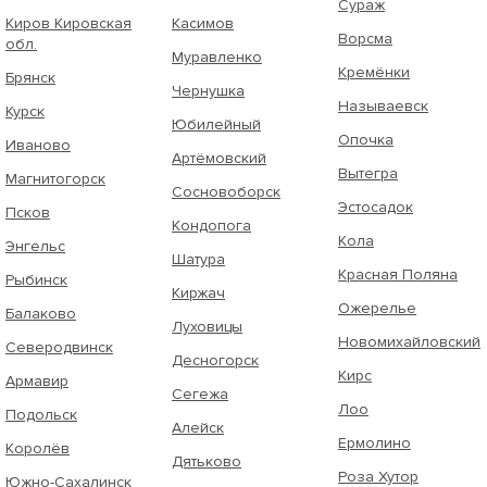
Сураж
Киров Кировская
Касимов
Ворсма
обл.
Муравленко
Кремёнки
Брянск
Чернушка
Называевск
Курск
Юбилейный
Опочка
Иваново
Артёмовский
Вытегра
Магнитогорск
Сосновоборск
Эстосадок
Псков
Кондопога
Кола
Энгельс
Шатура
Красная Поляна
Рыбинск
Киржач
Ожерелье
Балаково
Луховицы
Новомихайловский
Северодвинск
Десногорск
Кирс
Армавир
Сегежа
Лоо
Подольск
Алейск
Ермолино
Королёв
Дятьково
Роза Хутор
Южно-Сахалинск