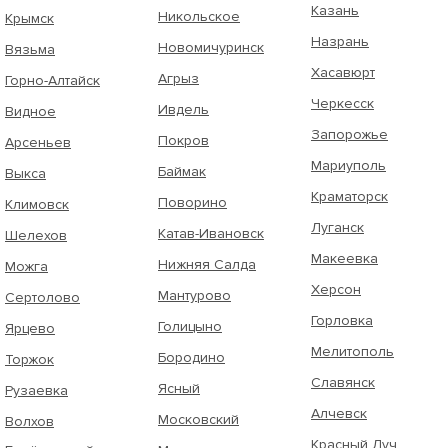
Казань
Никольское
Крымск
Назрань
Новомичуринск
Вязьма
Хасавюрт
Агрыз
Горно-Алтайск
Черкесск
Ивдель
Видное
Запорожье
Покров
Арсеньев
Мариуполь
Баймак
Выкса
Краматорск
Поворино
Климовск
Луганск
Катав-Ивановск
Шелехов
Макеевка
Нижняя Салда
Можга
Херсон
Мантурово
Сертолово
Горловка
Голицыно
Ярцево
Мелитополь
Бородино
Торжок
Славянск
Ясный
Рузаевка
Алчевск
Московский
Волхов
Красный Луч