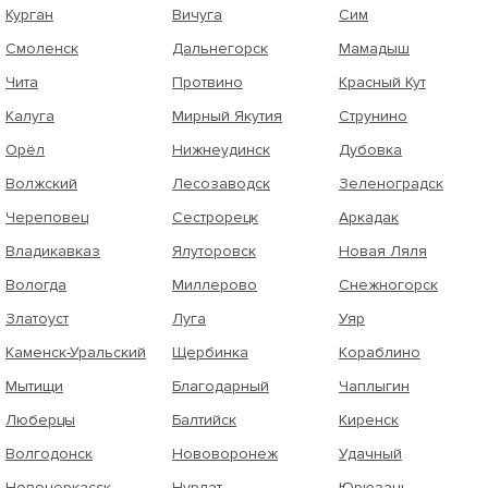
Курган
Вичуга
Сим
Смоленск
Дальнегорск
Мамадыш
Чита
Протвино
Красный Кут
Калуга
Мирный Якутия
Струнино
Орёл
Нижнеудинск
Дубовка
Волжский
Лесозаводск
Зеленоградск
Череповец
Сестрорецк
Аркадак
Владикавказ
Ялуторовск
Новая Ляля
Вологда
Миллерово
Снежногорск
Златоуст
Луга
Уяр
Каменск-Уральский
Щербинка
Кораблино
Мытищи
Благодарный
Чаплыгин
Люберцы
Балтийск
Киренск
Волгодонск
Нововоронеж
Удачный
Новочеркасск
Нурлат
Юрюзань