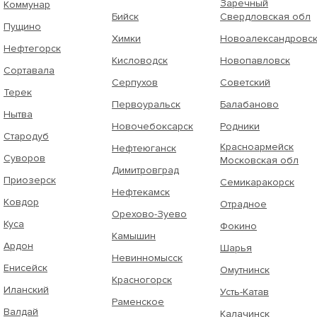
Заречный
Коммунар
Бийск
Свердловская обл
Пущино
Химки
Новоалександровс
Нефтегорск
Кисловодск
Новопавловск
Сортавала
Серпухов
Советский
Терек
Первоуральск
Балабаново
Нытва
Новочебоксарск
Родники
Стародуб
Красноармейск
Нефтеюганск
Суворов
Московская обл
Димитровград
Приозерск
Семикаракорск
Нефтекамск
Ковдор
Отрадное
Орехово-Зуево
Куса
Фокино
Камышин
Ардон
Шарья
Невинномысск
Енисейск
Омутнинск
Красногорск
Иланский
Усть-Катав
Раменское
Валдай
Калачинск