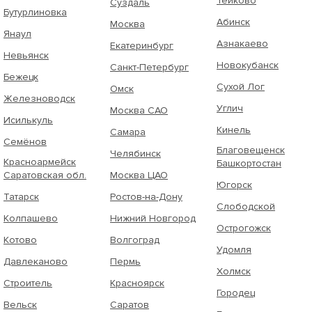
Тейково
Суздаль
Бутурлиновка
Абинск
Москва
Янаул
Азнакаево
Екатеринбург
Невьянск
Новокубанск
Санкт-Петербург
Бежецк
Сухой Лог
Омск
Железноводск
Углич
Москва САО
Исилькуль
Кинель
Самара
Семёнов
Благовещенск
Челябинск
Красноармейск
Башкортостан
Саратовская обл.
Москва ЦАО
Югорск
Татарск
Ростов-на-Дону
Слободской
Колпашево
Нижний Новгород
Острогожск
Котово
Волгоград
Удомля
Давлеканово
Пермь
Холмск
Строитель
Красноярск
Городец
Вельск
Саратов