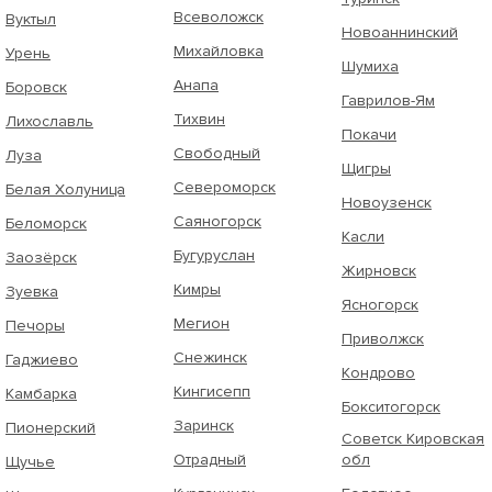
Всеволожск
Вуктыл
Новоаннинский
Михайловка
Урень
Шумиха
Анапа
Боровск
Гаврилов-Ям
Тихвин
Лихославль
Покачи
Свободный
Луза
Щигры
Североморск
Белая Холуница
Новоузенск
Саяногорск
Беломорск
Касли
Бугуруслан
Заозёрск
Жирновск
Кимры
Зуевка
Ясногорск
Мегион
Печоры
Приволжск
Снежинск
Гаджиево
Кондрово
Кингисепп
Камбарка
Бокситогорск
Заринск
Пионерский
Советск Кировская
Отрадный
обл
Щучье