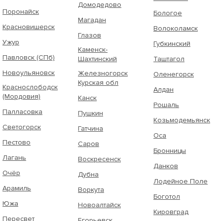
Домодедово
Поронайск
Бологое
Магадан
Красновишерск
Волоколамск
Глазов
Ужур
Губкинский
Каменск-
Павловск (СПб)
Шахтинский
Таштагол
Новоульяновск
Железногорск
Оленегорск
Курская обл
Краснослободск
Алдан
(Мордовия)
Канск
Рошаль
Палласовка
Пушкин
Козьмодемьянск
Светогорск
Гатчина
Оса
Пестово
Саров
Бронницы
Лагань
Воскресенск
Данков
Очёр
Дубна
Лодейное Поле
Арамиль
Воркута
Боготол
Южа
Новоалтайск
Кировград
Пересвет
Егорьевск