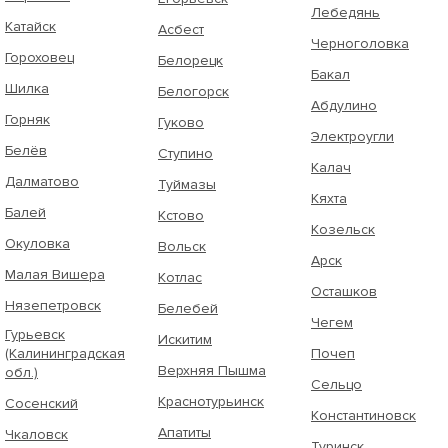
Лебедянь
Катайск
Асбест
Черноголовка
Гороховец
Белорецк
Бакал
Шилка
Белогорск
Абдулино
Горняк
Гуково
Электроугли
Белёв
Ступино
Калач
Далматово
Туймазы
Кяхта
Балей
Кстово
Козельск
Окуловка
Вольск
Арск
Малая Вишера
Котлас
Осташков
Нязепетровск
Белебей
Чегем
Гурьевск
Искитим
(Калининградская
Почеп
Верхняя Пышма
обл.)
Сельцо
Краснотурьинск
Сосенский
Константиновск
Апатиты
Чкаловск
Туринск