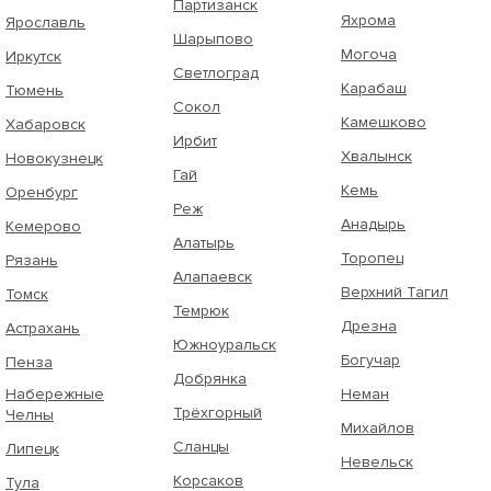
Партизанск
Яхрома
Ярославль
Шарыпово
Могоча
Иркутск
Светлоград
Карабаш
Тюмень
Сокол
Камешково
Хабаровск
Ирбит
Хвалынск
Новокузнецк
Гай
Кемь
Оренбург
Реж
Анадырь
Кемерово
Алатырь
Торопец
Рязань
Алапаевск
Верхний Тагил
Томск
Темрюк
Дрезна
Астрахань
Южноуральск
Богучар
Пенза
Добрянка
Набережные
Неман
Трёхгорный
Челны
Михайлов
Сланцы
Липецк
Невельск
Корсаков
Тула