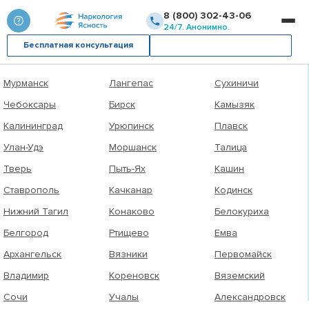
8 (800) 302-43-06
Выберите город
24/7. Анонимно.
Бесплатная консультация
Вызвать врача
Уфа
Пугачёв
Невель
Мурманск
Лангепас
Сухиничи
Чебоксары
Бирск
Камызяк
Калининград
Урюпинск
Плавск
Улан-Удэ
Моршанск
Талица
Тверь
Пыть-Ях
Кашин
Ставрополь
Качканар
Кодинск
Нижний Тагил
Конаково
Белокуриха
Белгород
Ртищево
Емва
Архангельск
Вязники
Первомайск
Владимир
Кореновск
Вяземский
Сочи
Учалы
Александровск