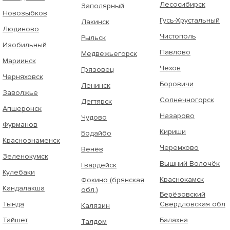
Лесосибирск
Заполярный
Новозыбков
Гусь-Хрустальный
Лакинск
Людиново
Чистополь
Рыльск
Изобильный
Павлово
Медвежьегорск
Мариинск
Чехов
Грязовец
Черняховск
Боровичи
Ленинск
Заволжье
Солнечногорск
Дегтярск
Апшеронск
Назарово
Чудово
Фурманов
Кириши
Бодайбо
Краснознаменск
Черемхово
Венёв
Зеленокумск
Вышний Волочёк
Гвардейск
Кулебаки
Краснокамск
Фокино (брянская
Кандалакша
обл.)
Берёзовский
Тында
Свердловская обл
Калязин
Тайшет
Балахна
Талдом