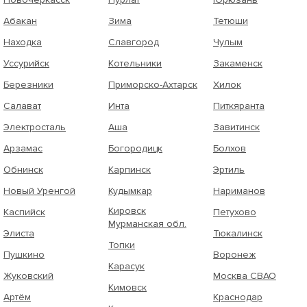
Абакан
Зима
Тетюши
Находка
Славгород
Чулым
Уссурийск
Котельники
Закаменск
Березники
Приморско-Ахтарск
Хилок
Салават
Инта
Питкяранта
Электросталь
Аша
Завитинск
Арзамас
Богородицк
Болхов
Обнинск
Карпинск
Эртиль
Новый Уренгой
Кудымкар
Нариманов
Кировск
Каспийск
Петухово
Мурманская обл.
Элиста
Тюкалинск
Топки
Пушкино
Воронеж
Карасук
Жуковский
Москва СВАО
Кимовск
Артём
Краснодар