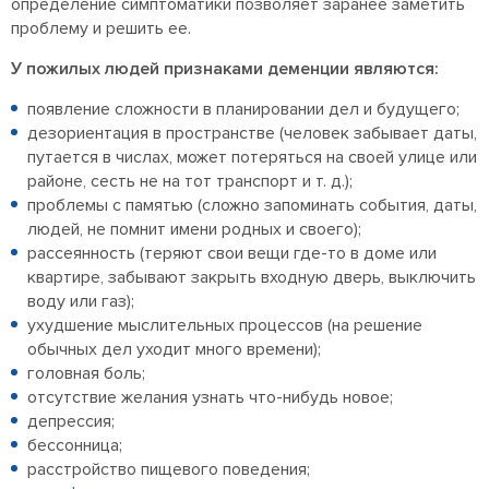
определение симптоматики позволяет заранее заметить
проблему и решить ее.
У пожилых людей признаками деменции являются:
появление сложности в планировании дел и будущего;
дезориентация в пространстве (человек забывает даты,
путается в числах, может потеряться на своей улице или
районе, сесть не на тот транспорт и т. д.);
проблемы с памятью (сложно запоминать события, даты,
людей, не помнит имени родных и своего);
рассеянность (теряют свои вещи где-то в доме или
квартире, забывают закрыть входную дверь, выключить
воду или газ);
ухудшение мыслительных процессов (на решение
обычных дел уходит много времени);
головная боль;
отсутствие желания узнать что-нибудь новое;
депрессия;
бессонница;
расстройство пищевого поведения;