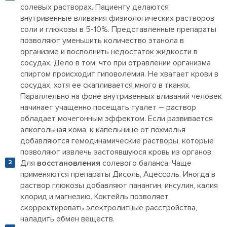
солевых растворах. Пациенту делаются
внутривенные вливания физиологических растворов
соли и глюкозы в 5-10%. Представленные препараты
позволяют уменьшить количество этанола в
организме и восполнить недостаток жидкости в
сосудах. Дело в том, что при отравлении организма
спиртом происходит гиповолемия. Не хватает крови в
сосудах, хотя ее скапливается много в тканях.
Параллельно на фоне внутривенных вливаний человек
начинает учащенно посещать туалет – раствор
обладает мочегонным эффектом. Если развивается
алкогольная кома, к капельнице от похмелья
добавляются гемодинамические растворы, которые
позволяют извлечь застоявшуюся кровь из органов.
Для
восстановления
солевого баланса. Чаще
применяются препараты Дисоль, Ацессоль. Иногда в
раствор глюкозы добавляют панангин, инсулин, калия
хлорид и магнезию. Коктейль позволяет
скорректировать электролитные расстройства,
наладить обмен веществ.