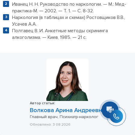
Иванец Н. Н. Руководство по наркологии. — М.: Мед-
практика-М. — 2002. — Т. 1. — С. 8-32.
Наркология (в таблицах и схемах) Ростовщиков В.В.,
Усачев А.А.
Полтавец В. И. Анкетные методы скрининга
алкоголизма. — Киев, 1985. — 21 с.
Антон Солодовников
Здравствуйте! Готов помочь
вам. Напишите мне, если у
вас появятся вопросы.
Автор статьи:
Волкова Арина Андреевна
Главный врач, Психиатр-нарколог
Обновлено:
3 08 2026