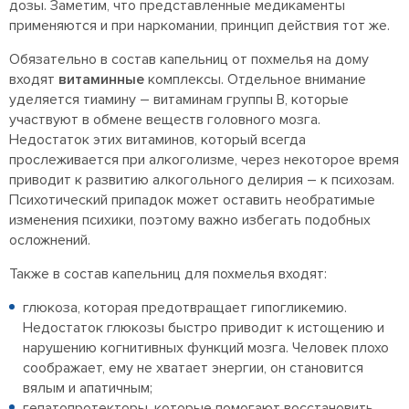
дозы. Заметим, что представленные медикаменты
применяются и при наркомании, принцип действия тот же.
Обязательно в состав капельниц от похмелья на дому
входят
витаминные
комплексы. Отдельное внимание
уделяется тиамину – витаминам группы В, которые
участвуют в обмене веществ головного мозга.
Недостаток этих витаминов, который всегда
прослеживается при алкоголизме, через некоторое время
приводит к развитию алкогольного делирия – к психозам.
Психотический припадок может оставить необратимые
изменения психики, поэтому важно избегать подобных
осложнений.
Также в состав капельниц для похмелья входят:
глюкоза, которая предотвращает гипогликемию.
Недостаток глюкозы быстро приводит к истощению и
нарушению когнитивных функций мозга. Человек плохо
соображает, ему не хватает энергии, он становится
вялым и апатичным;
гепатопротекторы, которые помогают восстановить