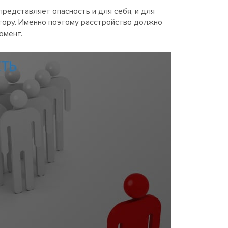
представляет опасность и для себя, и для
тору. Именно поэтому расстройство должно
омент.