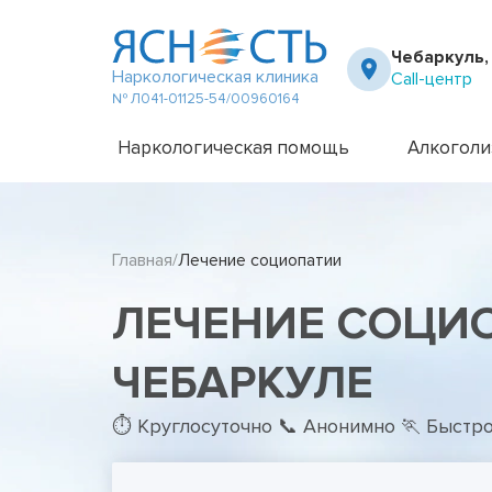
Чебаркуль,
Наркологическая клиника
Call-центр
№ Л041-01125-54/00960164
Наркологическая помощь
Алкоголи
Частный вытрезвитель
Амбулато
Наркологическая клиника
Капельни
Главная
Лечение социопатии
Телефон доверия
Капельни
Терапевт на дом
Кодирова
ЛЕЧЕНИЕ СОЦИ
Кодирова
Лечение 
Лечение 
ЧЕБАРКУЛЕ
Лечение 
Лечение 
⏱ Круглосуточно 📞 Анонимно 🏃 Быстр
Лечение 
Лечение 
Подростк