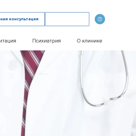
ная консультация
Вызвать врача
итация
Психиатрия
О клинике
олога
ов
Наши врачи
дому
зма с психологом
p
Фотогалерея
лом
и
итации алкоголиков
Лицензии и сертификаты
иванием ампулы
ицы
итация наркозависимых
Отзывы
цы у пожилых людей
Цены
цы у женщин
Контакты
м
ого расстройства
и
и
и
Эспераль
офобии
енко
и