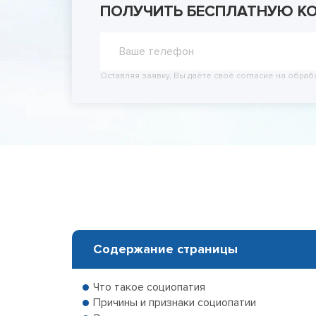
ПОЛУЧИТЬ БЕСПЛАТНУЮ К
Принудит
Вывод из
Вывод из
Оставляя заявку, Вы даёте своё согласие на обраб
Содержание страницы
Что такое социопатия
Причины и признаки социопатии