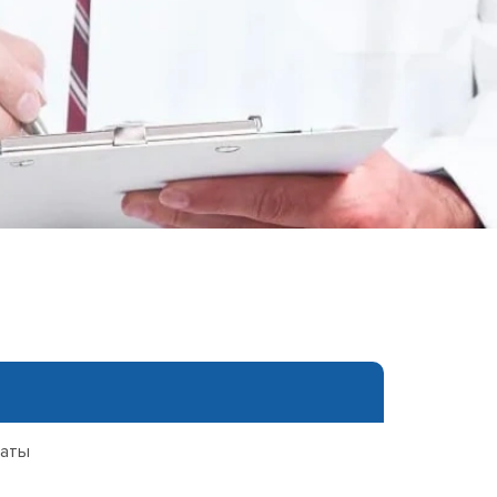
еследования
ессивно-компульсивного
х атак
нии
ии
мости
о расстройства
каты