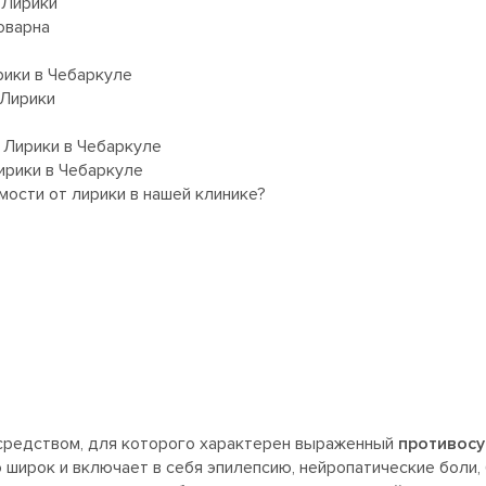
 Лирики
оварна
рики в Чебаркуле
 Лирики
 Лирики в Чебаркуле
ирики в Чебаркуле
ости от лирики в нашей клинике?
 средством, для которого характерен выраженный
противос
 широк и включает в себя эпилепсию, нейропатические боли, 