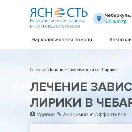
Чебаркуль,
Наркологическая клиника
Call-центр
№ Л041-01125-54/00960164
Наркологическая помощь
Алкоголи
Частный вытрезвитель
Амбулато
Наркологическая клиника
Капельни
Главная
Лечение зависимости от Лирики
Телефон доверия
Капельни
Терапевт на дом
Кодирова
ЛЕЧЕНИЕ ЗАВИ
Кодирова
Лечение 
Лечение 
ЛИРИКИ В ЧЕБА
Лечение 
Лечение 
🏥 Удобно 📝 Анонимно ✔ Эффективно
Лечение 
Лечение 
Подростк