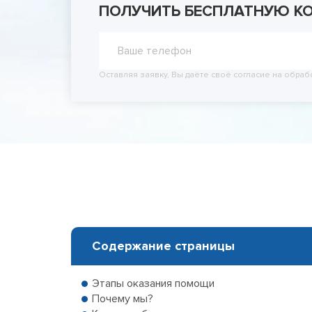
ПОЛУЧИТЬ БЕСПЛАТНУЮ К
Принудит
Вывод из
Вывод из
Оставляя заявку, Вы даёте своё согласие на обраб
Содержание страницы
Этапы оказания помощи
Почему мы?