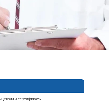
еследования
ессивно-компульсивного
х атак
нии
ии
мости
о расстройства
ицензии и сертификаты