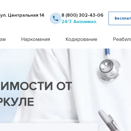
 ул. Центральная 14
8 (800) 302-43-06
Бесплат
24/7. Анонимно.
зм
Наркомания
Кодирование
Реабил
рное лечение алкоголизма
Детоксикация наркозависимых
Кодирование Аквилонг
Консультация псих
12 шаг
ца от похмелья
Кодирование от наркомании
Кодирование алкоголизма на 
Лечение алкоголи
Day To
ца от запоя
Лечение героиновой зависимости
Кодирование алкоголизма уко
Лечение анорекси
Реабил
ние лазером
Лечение наркомании амбулаторно
Кодирование алкоголизма вш
Лечение бессонн
Реабил
СИМОСТИ ОТ
ние методом Рожнова
Лечение наркомании у подростков
Кодирование Двойной Блок
Лечение бессонни
алкоголизма
Лечение наркомании в стационаре
Кодирование гипнозом
Лечение бессонни
алкоголизма пожилых
Лечение спайсовой зависимости
Кодирование иглоукалывание
Лечение биполярн
РКУЛЕ
алкоголизма в стационаре
Лечение табакокурения
Кодирование Налтрексоном
Лечение булимии
алкогольной интоксикации
Лечение токсикомании
Кодирование наркозависимост
Лечение деменци
пивного алкоголизма
Лечение зависимости от Гашиша
Кодирование от алкоголизма
Лечение депресси
женского алкоголизма
Лечение зависимости от Лирики
Кодирование от алкоголизма 
Лечение дисморф
овый алкоголизм
Лечение зависимости от Мефедрона
Кодирование по методу Довж
Лечение игромани