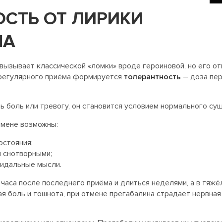
СТЬ ОТ ЛИРИКИ
НА
 вызывает классической «ломки» вроде героиновой, но его от
 регулярного приёма формируется
толерантность
– доза пер
ь боль или тревогу, он становится условием нормального су
тмене возможны:
остояния;
и снотворными;
цидальные мысли.
часа после последнего приёма и длиться неделями, а в тяжё
я боль и тошнота, при отмене прегабалина страдает нервная