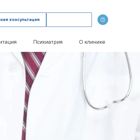
ная консультация
Вызвать врача
итация
Психиатрия
О клинике
олога
ов
Наши врачи
дому
зма с психологом
p
Фотогалерея
лом
и
итации алкоголиков
Лицензии и сертификаты
иванием ампулы
ицы
итация наркозависимых
Отзывы
цы у пожилых людей
Цены
цы у женщин
Контакты
м
ого расстройства
и
и
и
Эспераль
офобии
енко
и