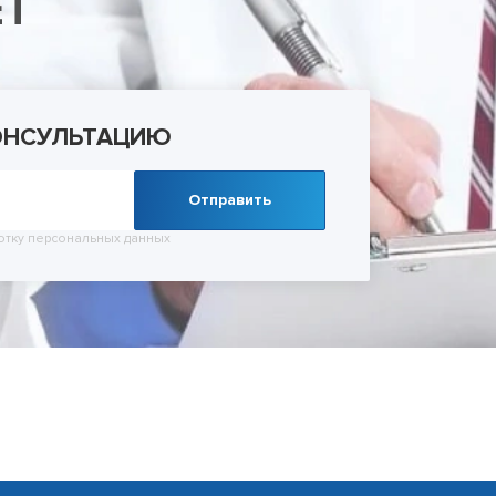
ЕТ
ельное лечение алкоголизма
Лечение зависимости от тропикамидов
Кодирование SIT
Лечение мании пр
 запоя
Методы лечения солевой зависимости
Кодирование Торпедо
Лечение невроза
 запоя в стационаре
Снятие ломки
Кодирование Вивитролом
Лечение ОКР (обс
УБОД
Кодировка от курения
расстройства)
Метод Шичко
Лечение панически
ОНСУЛЬТАЦИЮ
Снятие кодировки
Лечение паранойи
Лечение ПТСР
Лечение шизофре
Отправить
Лечение социопат
Лечение созависи
отку
персональных данных
Лечение тревожног
Психиатр на дом