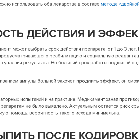
ожно использовать оба лекарства в составе
метода «двойной
СТЬ ДЕЙСТВИЯ И ЭФФЕ
иент может выбрать срок действия препарата: от 1 до 3 лет.
 предусматривающего реабилитацию и социальную реадапта
ступления результата. Но больший срок работы подшитой по
шиванием ампулы больной захочет
продлить эффект
, он смо
торных испытаний и на практике. Медикаментозная противор
препаратам не было выявлено. Актуальным остается риск сры
ую помощь, вероятность такого исхода минимальна.
ВЫПИТЬ ПОСЛЕ КОДИРОВ