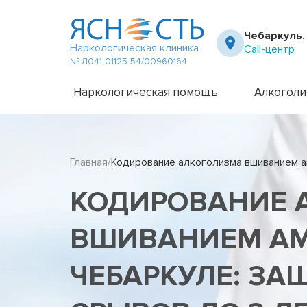
Чебаркуль,
Наркологическая клиника
Call-центр
№ Л041-01125-54/00960164
Наркологическая помощь
Алкоголи
Частный вытрезвитель
Амбулато
Наркологическая клиника
Капельни
Главная
Кодирование алкоголизма вшиванием 
Телефон доверия
Капельни
Терапевт на дом
Кодирова
КОДИРОВАНИЕ 
Кодирова
Лечение 
Лечение 
ВШИВАНИЕМ АМ
Лечение 
Лечение 
ЧЕБАРКУЛЕ: ЗА
Лечение 
Лечение 
Подростк