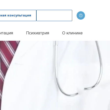
ная консультация
Вызвать врача
итация
Психиатрия
О клинике
олога
ов
Наши врачи
дому
зма с психологом
p
Фотогалерея
лом
и
итации алкоголиков
Лицензии и сертификаты
иванием ампулы
ицы
итация наркозависимых
Отзывы
цы у пожилых людей
Цены
цы у женщин
Контакты
м
ого расстройства
и
и
и
Эспераль
офобии
енко
и