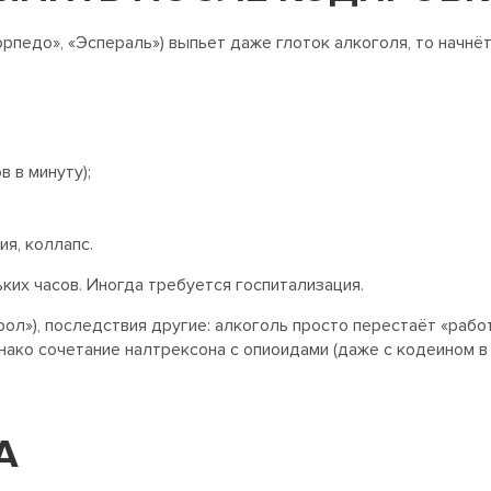
рпедо», «Эспераль») выпьет даже глоток алкоголя, то начнёт
 в минуту);
ия, коллапс.
ких часов. Иногда требуется госпитализация.
ол»), последствия другие: алкоголь просто перестаёт «работ
днако сочетание налтрексона с опиоидами (даже с кодеином 
А