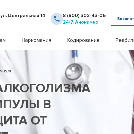
 ул. Центральная 14
8 (800) 302-43-06
Бесплат
24/7. Анонимно.
зм
Наркомания
Кодирование
Реабил
рное лечение алкоголизма
Детоксикация наркозависимых
Кодирование Аквилонг
Консультация псих
12 шаг
ца от похмелья
Кодирование от наркомании
Кодирование алкоголизма на 
Лечение алкоголи
Day To
ампулы
ца от запоя
Лечение героиновой зависимости
Кодирование алкоголизма уко
Лечение анорекси
Реабил
ние лазером
Лечение наркомании амбулаторно
Кодирование алкоголизма вш
Лечение бессонн
Реабил
АЛКОГОЛИЗМА
ние методом Рожнова
Лечение наркомании у подростков
Кодирование Двойной Блок
Лечение бессонни
алкоголизма
Лечение наркомании в стационаре
Кодирование гипнозом
Лечение бессонни
алкоголизма пожилых
Лечение спайсовой зависимости
Кодирование иглоукалывание
Лечение биполярн
ПУЛЫ В
алкоголизма в стационаре
Лечение табакокурения
Кодирование Налтрексоном
Лечение булимии
алкогольной интоксикации
Лечение токсикомании
Кодирование наркозависимост
Лечение деменци
ЩИТА ОТ
пивного алкоголизма
Лечение зависимости от Гашиша
Кодирование от алкоголизма
Лечение депресси
женского алкоголизма
Лечение зависимости от Лирики
Кодирование от алкоголизма 
Лечение дисморф
овый алкоголизм
Лечение зависимости от Мефедрона
Кодирование по методу Довж
Лечение игромани