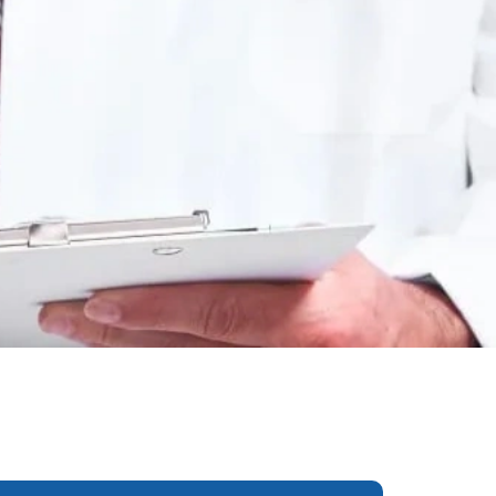
еследования
ессивно-компульсивного
х атак
нии
ии
мости
о расстройства