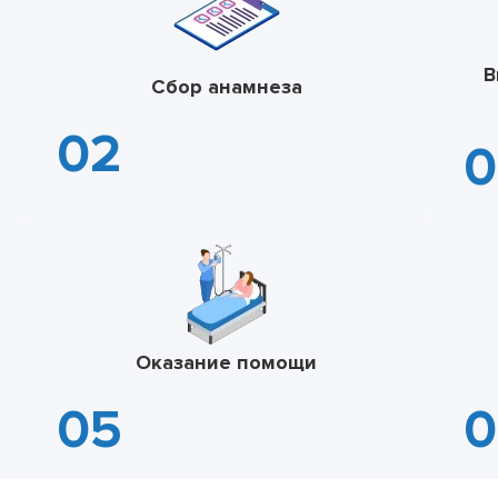
В
Сбор анамнеза
Оказание помощи