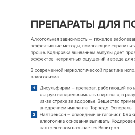
ПРЕПАРАТЫ ДЛЯ 
Алкогольная зависимость – тяжелое заболева
эффективные методы, помогающие справиться 
проще. Кодировка вшиванием ампулы дает про
эффектов, неприятных ощущений и вреда для 
В современной наркологической практике исп
алкоголизма.
Дисульфирам – препарат, работающий по м
острую непереносимость спиртного, в рез
из-за страха за здоровье. Вещество прим
внедрением импланта: Торпедо, Эспераль.
Налтрексон – опиоидный антагонист,
блок
алкоголика основания выпивать. Кодирова
налтрексоном называется Вивитрол.